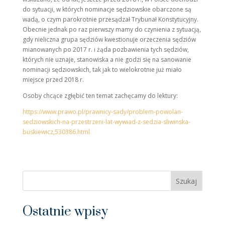
do sytuacji, w których nominacje sędziowskie obarczone są
wadą, o czym parokrotnie przesądzał Trybunał Konstytucyjny.
Obecnie jednak po raz pierwszy mamy do czynienia z sytuacją,
gdy nieliczna grupa sędziów kwestionuje orzeczenia sędziów
mianowanych po 2017 r. i żąda pozbawienia tych sędziów,
których nie uznaje, stanowiska a nie godzi się na sanowanie
nominacji sędziowskich, tak jak to wielokrotnie już miało
miejsce przed 2018 r.
Osoby chcące zgłębić ten temat zachęcamy do lektury:
https://www.prawo.pl/prawnicy-sady/problem-powolan-
sedziowskich-na-przestrzeni-lat-wywiad-z-sedzia-sliwinska-
buskiewicz,530386.html
Szukaj
Ostatnie wpisy