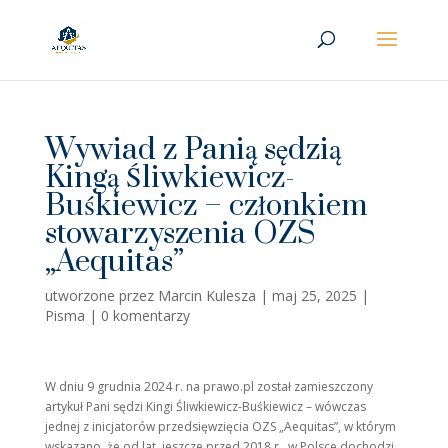
Wywiad z Panią sędzią
Kingą Śliwkiewicz-
Buśkiewicz – członkiem
stowarzyszenia OZS
„Aequitas”
utworzone przez
Marcin Kulesza
|
maj 25, 2025
|
Pisma
|
0 komentarzy
W dniu 9 grudnia 2024 r. na prawo.pl został zamieszczony
artykuł Pani sędzi Kingi Śliwkiewicz-Buśkiewicz – wówczas
jednej z inicjatorów przedsięwzięcia OZS „Aequitas”, w którym
wskazano, że od lat, jeszcze przed 2018 r., w Polsce dochodzi