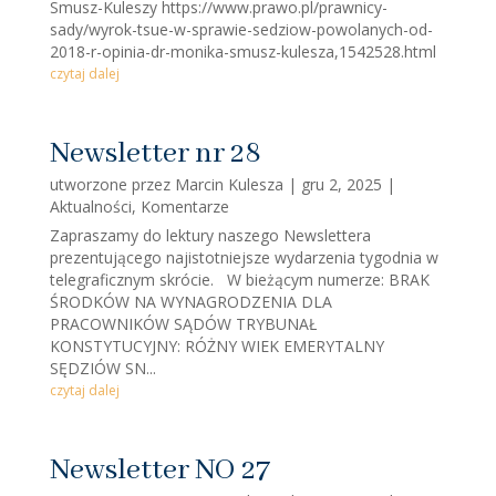
Smusz-Kuleszy https://www.prawo.pl/prawnicy-
sady/wyrok-tsue-w-sprawie-sedziow-powolanych-od-
2018-r-opinia-dr-monika-smusz-kulesza,1542528.html
czytaj dalej
Newsletter nr 28
utworzone przez
Marcin Kulesza
|
gru 2, 2025
|
Aktualności
,
Komentarze
Zapraszamy do lektury naszego Newslettera
prezentującego najistotniejsze wydarzenia tygodnia w
telegraficznym skrócie. W bieżącym numerze: BRAK
ŚRODKÓW NA WYNAGRODZENIA DLA
PRACOWNIKÓW SĄDÓW TRYBUNAŁ
KONSTYTUCYJNY: RÓŻNY WIEK EMERYTALNY
SĘDZIÓW SN...
czytaj dalej
Newsletter NO 27