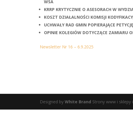
WSA
KRRP KRYTYCZNIE O ASESORACH W WYDZ
KOSZT DZIAŁALNOŚCI KOMISJI KODYFIKA
UCHWAŁY RAD GMIN POPIERAJĄCE PETYCJE
OPINIE KOLEGIÓW DOTYCZĄCE ZAMIARU 
Newsletter Nr 16 – 6.9.2025
Designed by
White Brand
Strony www i sklepy 