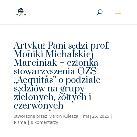
Artykuł Pani sędzi prof.
Moniki Michalskiej-
Marciniak – członka
stowarzyszenia OZS
„Aequitas” o podziale
sędziów na grupy
zielonych, żółtych i
czerwonych
utworzone przez
Marcin Kulesza
|
maj 25, 2025
|
Pisma
|
0 komentarzy