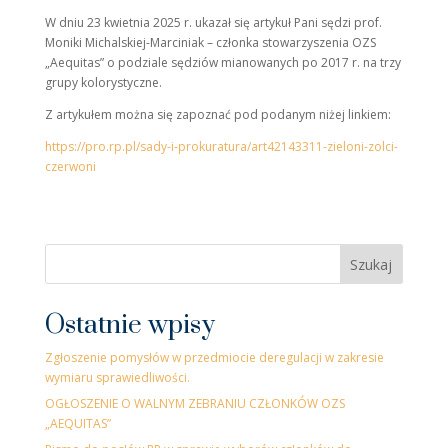
W dniu 23 kwietnia 2025 r. ukazał się artykuł Pani sędzi prof.
Moniki Michalskiej-Marciniak – członka stowarzyszenia OZS
„Aequitas” o podziale sędziów mianowanych po 2017 r. na trzy
grupy kolorystyczne.
Z artykułem można się zapoznać pod podanym niżej linkiem:
https://pro.rp.pl/sady-i-prokuratura/art42143311-zieloni-zolci-
czerwoni
Szukaj
Ostatnie wpisy
Zgłoszenie pomysłów w przedmiocie deregulacji w zakresie
wymiaru sprawiedliwości.
OGŁOSZENIE O WALNYM ZEBRANIU CZŁONKÓW OZS
„AEQUITAS”